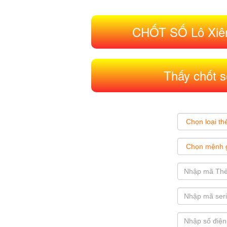
CHỐT SỐ Lô Xiên
Thấy chốt s