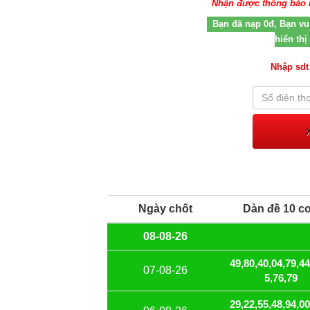
Nhận được thông báo nạ
Bạn đã nạp 0đ, Bạn vu
hiển thị
Nhập sdt
Ngày chốt
Dàn đề 10 c
08-08-26
49,80,40,04,79,44
07-08-26
5,76,79
29,22,55,48,94,00