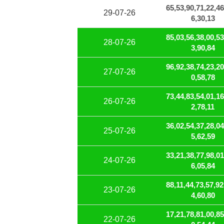
65,53,90,71,22,46
29-07-26
6,30,13
85,03,56,38,00,53
28-07-26
3,90,84
96,92,38,74,23,20
27-07-26
0,58,78
73,44,83,54,01,16
26-07-26
2,78,11
36,02,54,37,28,04
25-07-26
5,62,59
33,21,38,77,98,01
24-07-26
6,05,84
88,11,44,73,57,92
23-07-26
4,60,80
17,21,78,81,00,85
22-07-26